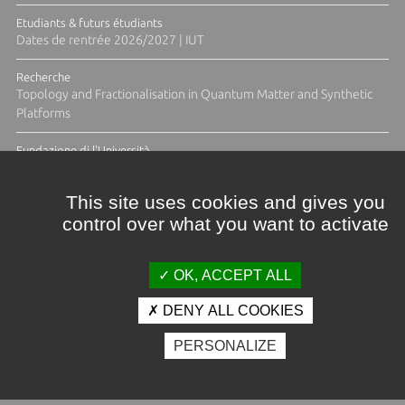
Etudiants & futurs étudiants
Dates de rentrée 2026/2027 | IUT
Recherche
Topology and Fractionalisation in Quantum Matter and Synthetic
Platforms
Fundazione di l'Università
Résidence Ange Tomasi "Lagune and Zeste" avec la photographe
Diane Moulenc
This site uses cookies and gives you
control over what you want to activate
TOUTES LES ACTUS
OK, ACCEPT ALL
DENY ALL COOKIES
Crédits et mentions légales
PERSONALIZE
Contacts
Plan d'accès
Espace presse
Photothèque
Recrutement
Marchés publics