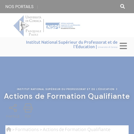
NOS PORTAILS :
Institut National Supérieur du Professorat et de
l'Éducation |
Università di Corsica
INSTITUT NATIONAL SUPÉRIEUR DU PROFESSORAT ET DE L'ÉDUCATION
|
Actions de Formation Qualifiante
PARTAGE
PDF
>
Formations
> Actions de Formation Qualifiante