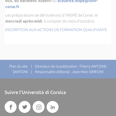
RDC du bâtiment Alberti
ou
scolarite.inspe@univ-
corse.fr
.
Les préparations se dérouleront à l’INSPÉ de Corse, le
mercredi après-midi
, à compter du mois d’octobre.
INSCRIPTION AUX ACTIONS DE FORMATION QUALIFIANTE
Plan du site
| Directeur de la publication : Thierry ANTOINE
SANTONI | Responsable éditorial : Jean-Marc SIMEONI
Suivre l'Università di Corsica