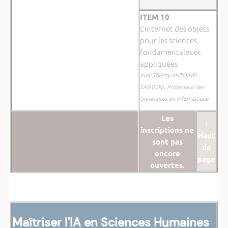
ITEM 10
L’internet des objets
pour les sciences
fondamentales et
appliquées
avec Thierry ANTOINE-
SANTONI, Professeur des
Universités en Informatique
Les
↑
inscriptions ne
Haut
sont pas
de
encore
page
ouvertes.
Maîtriser l'IA en Sciences Humaines