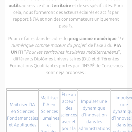
outils
au service d’un
territoire
et de ses spécificités. Pour
cela, nous formeront des acteurs éclairés et actifs par
rapport à l’IA et non des consommateurs uniquement
passifs.
Pour ce faire, dans le cadre du
programme numérique
"
Le
numérique comme moteur du projet
" de l'axe 3 du
PIA
UNITI
"
Pour les territoires insulaires méditerranéens
",
différents Diplômes Universitaires (DU) et différentes
Formations Qualifiantes portés par l'INSPÉ de Corse vous
sont déjà proposés :
Être un
Maitriser
Impulse
acteur
Impulser une
Maitriser l'IA
l'IA en
une
des
dynamique
en Sciences
Sciences
dynamiq
sciences
d'innovation
Fondamentales
Humaines
d'innovat
avec et
dans les
et Appliquées
et
dans les
pour la
administrations
Sociales
entrepris