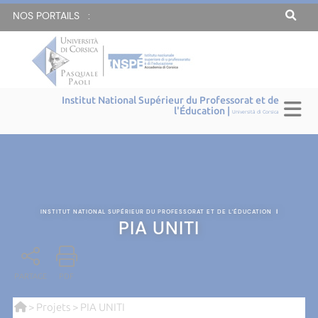
NOS PORTAILS :
Institut National Supérieur du Professorat et de
l'Éducation |
Università di Corsica
INSTITUT NATIONAL SUPÉRIEUR DU PROFESSORAT ET DE L'ÉDUCATION
|
PIA UNITI
PARTAGE
PDF
>
Projets
> PIA UNITI