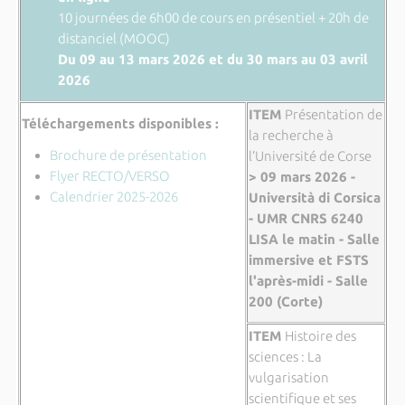
10 journées de 6h00 de cours en présentiel + 20h de
distanciel (MOOC)
Du 09 au 13 mars 2026 et du 30 mars au 03 avril
2026
ITEM
Présentation de
Téléchargements disponibles :
la recherche à
Brochure de présentation
l’Université de Corse
Flyer RECTO/VERSO
> 09 mars 2026 -
Calendrier 2025-2026
Università di Corsica
- UMR CNRS 6240
LISA le matin - Salle
immersive et FSTS
l'après-midi - Salle
200 (Corte)
ITEM
Histoire des
sciences : La
vulgarisation
scientifique et ses