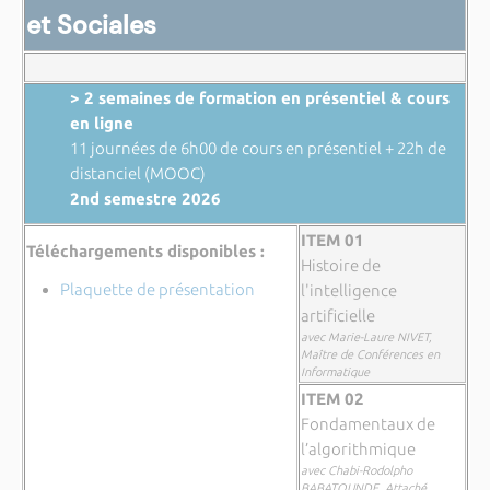
et Sociales
> 2 semaines de formation en présentiel & cours
en ligne
11 journées de 6h00 de cours en présentiel + 22h de
distanciel (MOOC)
2nd semestre 2026
ITEM 01
Téléchargements disponibles :
Histoire de
Plaquette de présentation
l'intelligence
artificielle
avec Marie-Laure NIVET,
Maître de Conférences en
Informatique
ITEM 02
Fondamentaux de
l’algorithmique
avec Chabi-Rodolpho
BABATOUNDE, Attaché