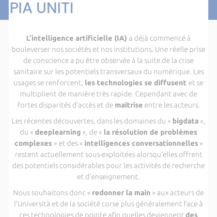
PIA UNITI
L’intelligence artificielle (IA)
a déjà commencé à
bouleverser nos sociétés et nos institutions. Une réelle prise
de conscience a pu être observée à la suite de la crise
sanitaire sur les potentiels transversaux du numérique. Les
usages se renforcent,
les technologies se diffusent
et se
multiplient de manière très rapide. Cependant avec de
fortes disparités d’accès et de
maîtrise
entre les acteurs.
Les récentes découvertes, dans les domaines du «
bigdata
»,
du «
deeplearning
», de «
la résolution de problèmes
complexes
» et des «
intelligences conversationnelles
»
restent actuellement sous-exploitées alorsqu’elles offrent
des potentiels considérables pour les activités de recherche
et d’enseignement.
Nous souhaitons donc «
redonner la main
» aux acteurs de
l’Università et de la société corse plus généralement face à
ces technologies de pointe afin quelles deviennent
des