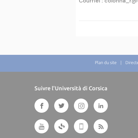
Courriel : colonna_r@
Plan du site
| Directeu
Suivre l'Università di Corsica