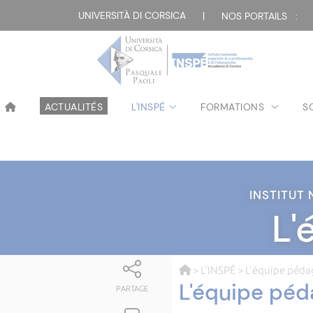
UNIVERSITÀ DI CORSICA
|
NOS PORTAILS :
ACTUALITÉS
L'INSPÉ
FORMATIONS
S
INSTITUT
L'
>
L'INSPÉ
> L'équipe péd
L'équipe péd
PARTAGE