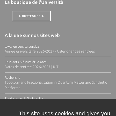
La boutique de l'Università
A BUTTEGUCCIA
A la une sur nos sites web
www.universita.corsica
Année universitaire 2026/2027 - Calendrier des rentrées
Etudiants & futurs étudiants
Dates de rentrée 2026/2027 | IUT
Recherche
Topology and Fractionalisation in Quantum Matter and Synthetic
Platforms
Fundazione di l'Università
Résidence Ange Tomasi "Lagune and Zeste" avec la photographe
Diane Moulenc
This site uses cookies and gives you