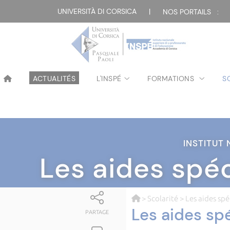
UNIVERSITÀ DI CORSICA
|
NOS PORTAILS :
ACTUALITÉS
L'INSPÉ
FORMATIONS
S
INSTITUT
Les aides spéc
>
Scolarité
> Les aides spé
Les aides spé
PARTAGE