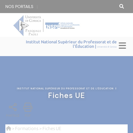
NOS PORTAILS :
Institut National Supérieur du Professorat et de
l'Éducation |
Università di Corsica
INSTITUT NATIONAL SUPÉRIEUR DU PROFESSORAT ET DE L'ÉDUCATION
|
Fiches UE
PARTAGE
PDF
>
Formations
> Fiches UE