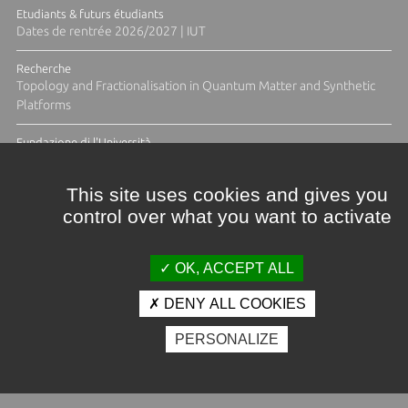
Etudiants & futurs étudiants
Dates de rentrée 2026/2027 | IUT
Recherche
Topology and Fractionalisation in Quantum Matter and Synthetic
Platforms
Fundazione di l'Università
Résidence Ange Tomasi "Lagune and Zeste" avec la photographe
Diane Moulenc
This site uses cookies and gives you
control over what you want to activate
TOUTES LES ACTUS
OK, ACCEPT ALL
DENY ALL COOKIES
Crédits et mentions légales
PERSONALIZE
Contacts
Plan d'accès
Espace presse
Photothèque
Recrutement
Marchés publics