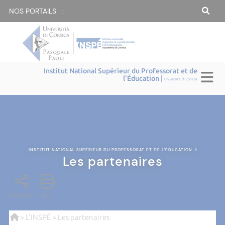
NOS PORTAILS :
Institut National Supérieur du Professorat et de
l'Éducation |
Università di Corsica
INSTITUT NATIONAL SUPÉRIEUR DU PROFESSORAT ET DE L'ÉDUCATION
|
Les partenaires
PARTAGE
PDF
>
L'INSPÉ
> Les partenaires