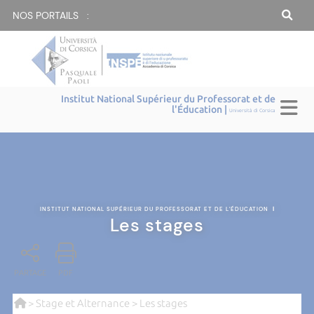
NOS PORTAILS :
Institut National Supérieur du Professorat et de
l'Éducation |
Università di Corsica
INSTITUT NATIONAL SUPÉRIEUR DU PROFESSORAT ET DE L'ÉDUCATION
|
Les stages
PARTAGE
PDF
>
Stage et Alternance
> Les stages