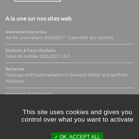
A la une sur nos sites web
www.universita.corsica
Année universitaire 2026/2027 - Calendrier des rentrées
Etudiants & futurs étudiants
Dates de rentrée 2026/2027 | IUT
Recherche
Topology and Fractionalisation in Quantum Matter and Synthetic
Platforms
Fundazione di l'Università
Résidence Ange Tomasi "Lagune and Zeste" avec la photographe
Diane Moulenc
This site uses cookies and gives you
control over what you want to activate
TOUTES LES ACTUS
OK, ACCEPT ALL