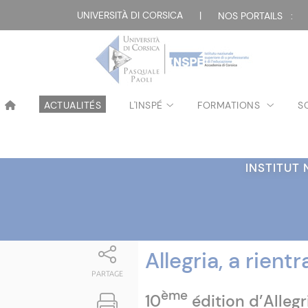
Attualità
UNIVERSITÀ DI CORSICA
|
NOS PORTAILS :
ACTUALITÉS
L'INSPÉ
FORMATIONS
S
INSTITUT
Allegria, a rientr
PARTAGE
ème
10
édition d’Allegr