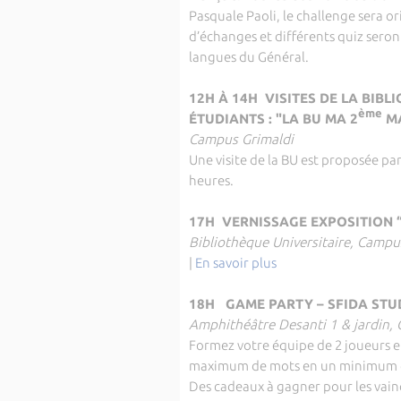
Pasquale Paoli, le challenge sera o
d’échanges et différents quiz ser
langues du Général.
12H À 14H VISITES DE LA BIB
ème
ÉTUDIANTS : "LA BU MA 2
MA
Campus Grimaldi
Une visite de la BU est proposée pa
heures.
17H VERNISSAGE EXPOSITION 
Bibliothèque Universitaire, Campu
|
En savoir plus
18H GAME PARTY – SFIDA STU
Amphithéâtre Desanti 1 & jardin,
Formez votre équipe de 2 joueurs et
maximum de mots en un minimum d
Des cadeaux à gagner pour les vain