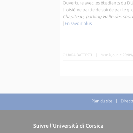
Ouverture avec les étudiants du D
troisième partie de soirée par le 
Chapiteau, parking Halle des spor
|
En savoir plus
CHJARA BATTESTI
|
Mise à jour le 29/0
Plan du site
| Directeu
Suivre l'Università di Corsica