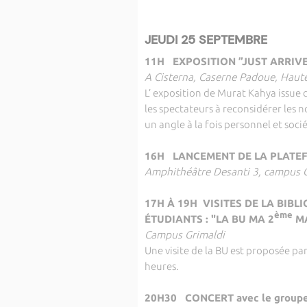
JEUDI 25 SEPTEMBRE
11H EXPOSITION ”JUST ARRIVE
A Cisterna, Caserne Padoue, Haute-
L’ exposition de Murat Kahya issue 
les spectateurs à reconsidérer les 
un angle à la fois personnel et socié
16H LANCEMENT DE LA PLATE
Amphithéâtre Desanti 3, campus G
17H À 19H VISITES DE LA BIB
ème
ÉTUDIANTS : "LA BU MA 2
MA
Campus Grimaldi
Une visite de la BU est proposée pa
heures.
20H30 CONCERT avec le group