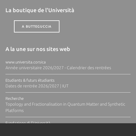
La boutique de l'Università
A BUTTEGUCCIA
A la une sur nos sites web
www.universita.corsica
Année universitaire 2026/2027 - Calendrier des rentrées
Etudiants & futurs étudiants
Dates de rentrée 2026/2027 | IUT
Recherche
Topology and Fractionalisation in Quantum Matter and Synthetic
Platforms
Fundazione di l'Università
Résidence Ange Tomasi "Lagune and Zeste" avec la photographe
Diane Moulenc