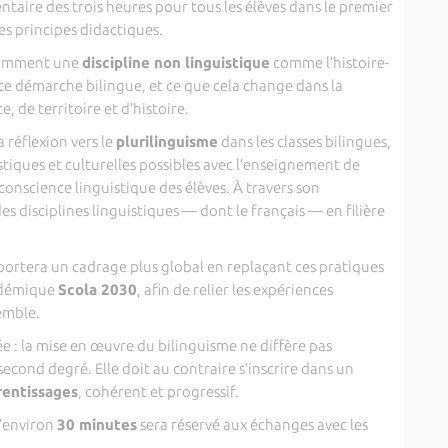
ntaire des trois heures pour tous les élèves dans le premier
es principes didactiques.
comment une
discipline non linguistique
comme l’histoire-
te démarche bilingue, et ce que cela change dans la
 de territoire et d’histoire.
a réflexion vers le
plurilinguisme
dans les classes bilingues,
stiques et culturelles possibles avec l’enseignement de
conscience linguistique des élèves. À travers son
es disciplines linguistiques — dont le français — en filière
ortera un cadrage plus global en replaçant ces pratiques
cadémique
Scola 2030
, afin de relier les expériences
emble.
ée : la mise en œuvre du bilinguisme ne diffère pas
ond degré. Elle doit au contraire s’inscrire dans un
rentissages
, cohérent et progressif.
d’environ
30 minutes
sera réservé aux échanges avec les