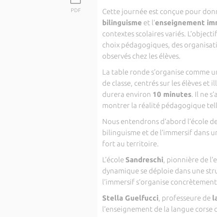
PDF
Cette journée est conçue pour donn
bilinguisme
et l’
enseignement im
contextes scolaires variés. L’object
choix pédagogiques, des organisation
observés chez les élèves.
La table ronde s’organise comme u
de classe, centrés sur les élèves et
durera environ
10 minutes
. Il ne 
montrer la réalité pédagogique telle
Nous entendrons d’abord l’école d
bilinguisme et de l’immersif dans un
fort au territoire.
L’école
Sandreschi
, pionnière de 
dynamique se déploie dans une stru
l’immersif s’organise concrètement
Stella Guelfucci
, professeure de
l
l’enseignement de la langue cors