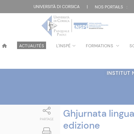
Attualità
UNIVERSITÀ DI CORSICA
|
NOS PORTAILS :
ACTUALITÉS
L'INSPÉ
FORMATIONS
S
INSTITUT
Ghjurnata lingua
PARTAGE
edizione