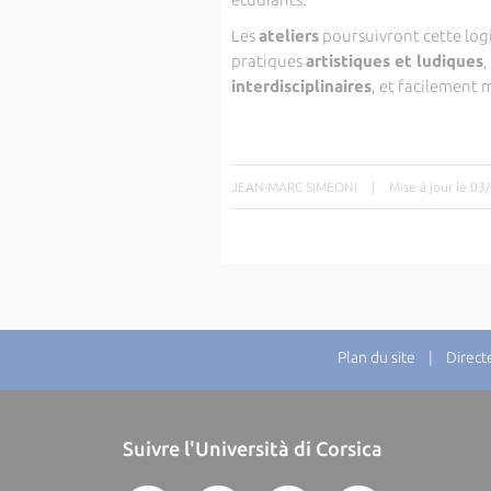
Les
ateliers
poursuivront cette logi
pratiques
artistiques et ludiques
,
interdisciplinaires
, et facilement m
JEAN-MARC SIMEONI
|
Mise à jour le 0
Plan du site
| Directeu
Suivre l'Università di Corsica