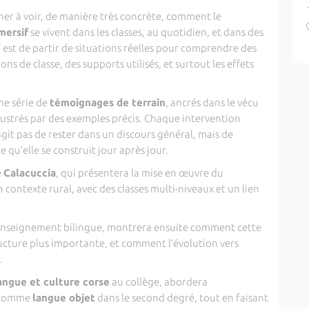
er à voir, de manière très concrète, comment le
mersif
se vivent dans les classes, au quotidien, et dans des
if est de partir de situations réelles pour comprendre des
s de classe, des supports utilisés, et surtout les effets
ne série de
témoignages de terrain
, ancrés dans le vécu
 illustrés par des exemples précis. Chaque intervention
s’agit pas de rester dans un discours général, mais de
 qu’elle se construit jour après jour.
e
Calacuccia
, qui présentera la mise en œuvre du
 contexte rural, avec des classes multi-niveaux et un lien
l’enseignement bilingue, montrera ensuite comment cette
cture plus importante, et comment l’évolution vers
.
angue et culture corse
au collège, abordera
e comme
langue objet
dans le second degré, tout en faisant