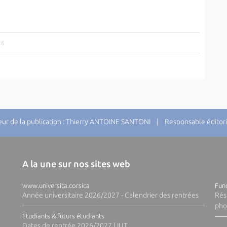
26
r de la publication : Thierry ANTOINE SANTONI | Responsable éditori
A la une sur nos sites web
www.universita.corsica
Fund
Année universitaire 2026/2027 - Calendrier des rentrées
Rés
pho
Etudiants & futurs étudiants
Dates de rentrée 2026/2027 | IUT