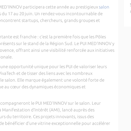
 MED’INNOV participera cette année au prestigieux
salon
ris du 17 au 20 juin. Un rendez-vous incontournable de
encontrent startups, chercheurs, grands groupes et
ante est franchie : c’est la première fois que les Pôles
présents sur le stand de la Région Sud. Le PUI MED’INNOV y
vence, offrant ainsi une visibilité renforcée aux initiatives
ionale.
 une opportunité unique pour les PUI de valoriser leurs
ivaTech et de tisser des liens avec les nombreux
 le salon. Elle marque également une volonté forte de
que au cœur des dynamiques économiques et
accompagneront le PUI MED’INNOV sur le salon. Leur
à Manifestation d’Intérêt (AMI), lancé auprès des
s du territoire. Ces projets innovants, issus des
de bénéficier d’une vitrine exceptionnelle pour accélérer