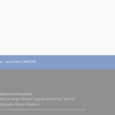
al : Jean-Marc SIMEONI
azione di l'Università
idence Ange Tomasi "Lagune and Zeste" avec la
tographe Diane Moulenc