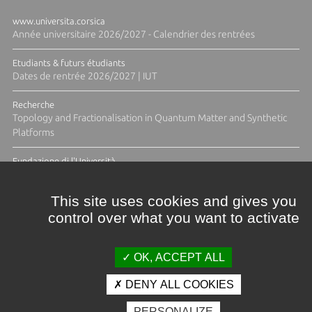
www.universita.corsica
Année universitaire 2026/2027 - Calendrier des rentrées
Etudiants & futurs étudiants
Dates de rentrée 2026/2027 | IUT
Recherche
Topology and Fractionalisation in Quantum Matter and Synthetic
Platforms
Fundazione di l'Università
Résidence Ange Tomasi "Lagune and Zeste" avec la photographe
Diane Moulenc
This site uses cookies and gives you
control over what you want to activate
TOUTES LES ACTUS
OK, ACCEPT ALL
DENY ALL COOKIES
Crédits et mentions légales
PERSONALIZE