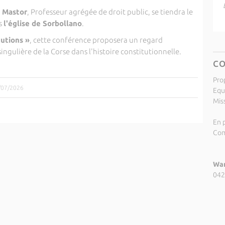
 Mastor
, Professeur agrégée de droit public, se tiendra le
s
l'église de Sorbollano
.
tutions »
, cette conférence proposera un regard
singulière de la Corse dans l'histoire constitutionnelle.
C
Pro
1/07/2026
Equ
Miss
En p
Com
Wan
042