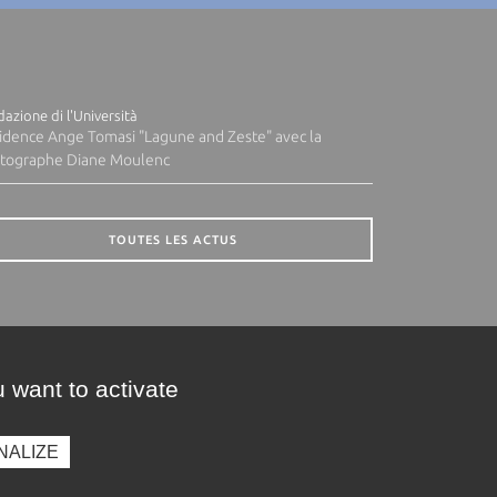
azione di l'Università
idence Ange Tomasi "Lagune and Zeste" avec la
tographe Diane Moulenc
TOUTES LES ACTUS
 want to activate
NALIZE
presse
Photothèque
Recrutement
Marchés publics