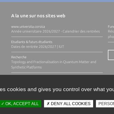
A la une sur nos sites web
www.universita.corsica
Fund
Année universitaire 2026/2027 - Calendrier des rentrées
Rés
pho
Etudiants & futurs étudiants
Dates de rentrée 2026/2027 | IUT
Recherche
Topology and Fractionalisation in Quantum Matter and
Synthetic Platforms
ses cookies and gives you control over what you
OK, ACCEPT ALL
DENY ALL COOKIES
PERSO
Contacts
Plan d'accès
Espace 