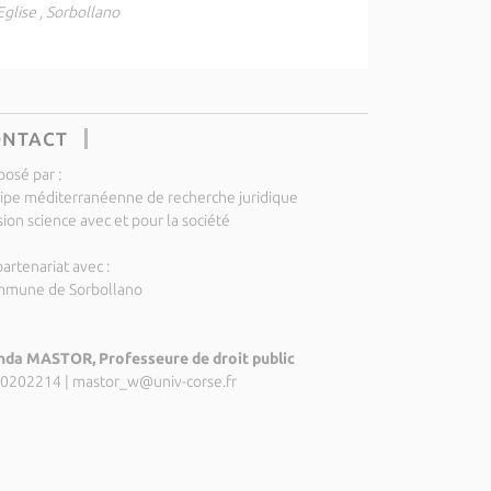
Eglise , Sorbollano
ONTACT
posé par :
ipe méditerranéenne de recherche juridique
ion science avec et pour la société
artenariat avec :
mune de Sorbollano
da MASTOR, Professeure de droit public
0202214
|
mastor_w@univ-corse.fr